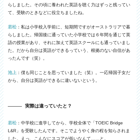
らしました。その頃に養われた英語を聴く力はずっと残ってい
て、受験のときなどに役立ちましたね。
若松
：私は小学校入学前に、短期間ですがオーストラリアで暮
らしました。帰国後に通っていた小学校では６年間を通じて英
語の授業があり、それに加えて英語スクールにも通っていまし
た。だから自分は英語ができるっていう、根拠のない自信があ
ったんです（笑）。
池上
：僕も同じことを思っていました（笑）。一応帰国子女だ
から、自分は英語ができるに違いないという。
実際は違っていたと？
若松
：中学校に進学してから、学校全体で「TOEIC Bridge
L&R」を受験したんです。そこでようやく身の程を知らされま
した。えっ、こんなにスコアが低いなんて……と。