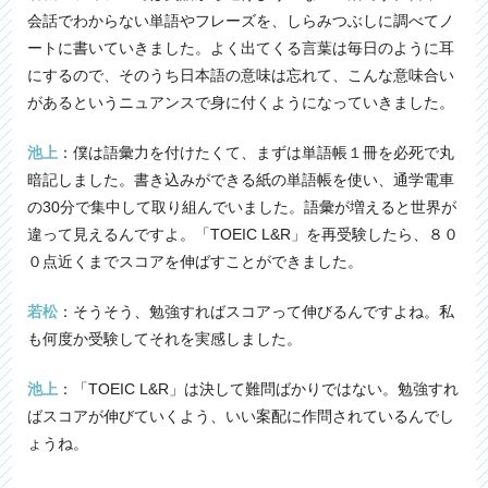
会話でわからない単語やフレーズを、しらみつぶしに調べてノ
ートに書いていきました。よく出てくる言葉は毎日のように耳
にするので、そのうち日本語の意味は忘れて、こんな意味合い
があるというニュアンスで身に付くようになっていきました。
池上
：僕は語彙力を付けたくて、まずは単語帳１冊を必死で丸
暗記しました。書き込みができる紙の単語帳を使い、通学電車
の30分で集中して取り組んでいました。語彙が増えると世界が
違って見えるんですよ。「TOEIC L&R」を再受験したら、８０
０点近くまでスコアを伸ばすことができました。
若松
：そうそう、勉強すればスコアって伸びるんですよね。私
も何度か受験してそれを実感しました。
池上
：「TOEIC L&R」は決して難問ばかりではない。勉強すれ
ばスコアが伸びていくよう、いい案配に作問されているんでし
ょうね。